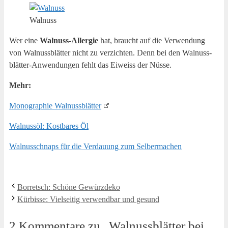
Wal­nuss
Wer eine
Wal­nuss-All­er­gie
hat, braucht auf die Ver­wen­dung
von Wal­nuss­blät­ter nicht zu ver­zich­ten. Denn bei den Wal­nuss­
blät­ter-Anwen­dun­gen fehlt das Eiweiss der Nüsse.
Mehr:
Mono­gra­phie Walnussblätter
Wal­nuss­öl: Kost­ba­res Öl
Wal­nusschnaps für die Ver­dau­ung zum Selbermachen
Bor­retsch: Schö­ne Gewürzdeko
Kür­bis­se: Viel­sei­tig ver­wend­bar und gesund
2 Kommentare zu „Wal­nuss­blät­ter bei