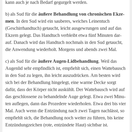
kann auch je nach Bedarf gegur­gelt werden.
b) als Sud für die
äuße­re Behand­lung von chro­ni­schen Ekze­
men
. In den Sud wird ein sau­be­res, wei­ches Lei­nen­tuch
(Geschirr­hand­tuch) getaucht, leicht aus­ge­wrun­gen und auf das
Ekzem gelegt. Das Hand­tuch ver­bleibt etwa fünf Minu­ten dar­
auf. Danach wird das Hand­tuch noch­mals in den Sud getaucht,
die Anwen­dung wie­der­holt. Mor­gens und abends zwei Mal.
c) als Sud für die
äuße­re Augen-Lid­be­hand­lung
. Weil das
Augen­lid sehr emp­find­lich ist, emp­fiehlt sich, einen Wat­te­bausch
in den Sud zu legen, ihn leicht aus­zu­drü­cken. Am bes­ten wird
sich bei der Behand­lung hin­ge­legt, eine war­me Decke sorgt
dafür, dass der Kör­per nicht aus­kühlt. Der Wat­te­bausch wird auf
das geschlos­se­ne zu behan­deln­de Auge gelegt. Etwa zwei Minu­
ten auf­le­gen, dann das Pro­ze­de­re wie­der­ho­len. Etwa drei bis vier
Mal. Auch wenn die Ent­zün­dung nach zwei Tagen nach­lässt, so
emp­fiehlt sich, die Behand­lung noch wei­ter zu füh­ren, bis kei­ne
Ent­zün­dung­zei­chen (rote, ent­zün­de­te Haut) sicht­bar ist.