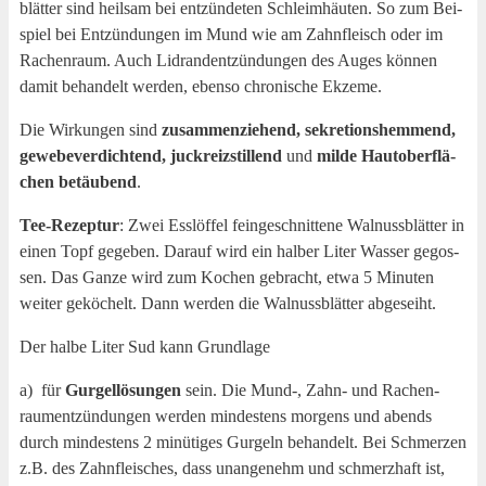
blät­ter sind heil­sam bei ent­zün­de­ten Schleim­häu­ten. So zum Bei­
spiel bei Ent­zün­dun­gen im Mund wie am Zahn­fleisch oder im
Rachen­raum. Auch Lid­rand­ent­zün­dun­gen des Auges kön­nen
damit behan­delt wer­den, eben­so chro­ni­sche Ekzeme.
Die Wir­kun­gen sind
zusam­men­zie­hend, sekre­ti­ons­hem­mend,
gewe­be­ver­dich­tend, juck­reiz­stil­lend
und
mil­de Haut­ober­flä­
chen betäu­bend
.
Tee-Rezep­tur
: Zwei Ess­löf­fel fein­ge­schnit­te­ne Wal­nuss­blät­ter in
einen Topf gege­ben. Dar­auf wird ein hal­ber Liter Was­ser gegos­
sen. Das Gan­ze wird zum Kochen gebracht, etwa 5 Minu­ten
wei­ter gekö­chelt. Dann wer­den die Wal­nuss­blät­ter abgeseiht.
Der hal­be Liter Sud kann Grundlage
a) für
Gur­gel­lö­sun­gen
sein. Die Mund‑, Zahn- und Rachen­
raum­ent­zün­dun­gen wer­den min­des­tens mor­gens und abends
durch min­des­tens 2 minü­ti­ges Gur­geln behan­delt. Bei Schmer­zen
z.B. des Zahn­fleisches, dass unan­ge­nehm und schmerz­haft ist,