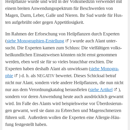
Heil­pflan­ze wur­de und wird in der Volks­me­di­zin ver­wen­det mit
einem brei­ten Anwen­dungs­spek­trum für Beschwer­den von
Magen, Darm, Leber, Gal­le und Nie­ren. Ihr Sud wur­de für Hus­
ten auf­ge­brüht oder gegen Appetitlosigkeit.
Im Rah­men der Erfor­schung von Heil­pflan­zen durch Exper­ten
(
sie­he Mono­gra­phien-Erstel­lung
) wur­de auch Alant unter­
sucht. Die Exper­ten kamen zum Schluss: Die viel­fäl­ti­gen volks­
heil­kund­li­chen Ein­satz­wei­sen könn­ten nicht ernst genom­men
wer­den, eben weil sie für so vie­les brauch­bar erschien. Die
Exper­ten haben des­halb Alant als unwirk­sam (
sie­he Mono­gra­
phie
) d. h. als
bewer­tet. Die­ses Schick­sal betraf
NEGATIV
nicht nur Alant, son­dern vie­le ande­re Heil­pflan­zen, die nun nicht
nur aus dem Ver­ord­nung­ka­ta­log her­aus­fie­len (
sie­he Arti­kel
),
son­dern vor deren Anwen­dung heu­te auch aus­drück­lich gewarnt
wird. Im Fal­le des Alants wird bei­spiels­wei­se vor Über­do­sie­run­
gen gewarnt, weil sie dann zu Erbre­chen und Magen­schmer­zen
füh­ren soll. Außer­dem wol­len die Exper­ten eine All­er­gie-Häu­
fung fest­ge­stellt haben.