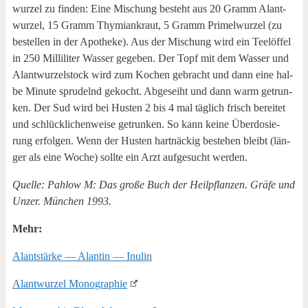
wur­zel zu fin­den: Eine Mischung besteht aus 20 Gramm Alant­
wur­zel, 15 Gramm Thy­mi­an­kraut, 5 Gramm Pri­mel­wur­zel (zu
bestel­len in der Apo­the­ke). Aus der Mischung wird ein Tee­löf­fel
in 250 Mil­li­li­ter Was­ser gege­ben. Der Topf mit dem Was­ser und
Alant­wur­zel­stock wird zum Kochen gebracht und dann eine hal­
be Minu­te spru­delnd gekocht. Abge­seiht und dann warm getrun­
ken. Der Sud wird bei Hus­ten 2 bis 4 mal täg­lich frisch berei­tet
und schlück­li­chen­wei­se getrun­ken. So kann kei­ne Über­do­sie­
rung erfol­gen. Wenn der Hus­ten hart­nä­ckig bestehen bleibt (län­
ger als eine Woche) soll­te ein Arzt auf­ge­sucht werden.
Quel­le: Pahl­ow M: Das gro­ße Buch der Heil­pflan­zen. Grä­fe und
Unzer. Mün­chen 1993.
Mehr:
Alant­stär­ke — Alan­tin — Inulin
Alant­wur­zel Monographie