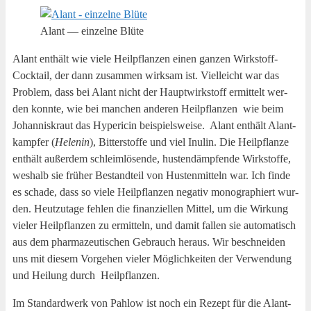
Alant — ein­zel­ne Blüte
Alant ent­hält wie vie­le Heil­pflan­zen einen gan­zen Wirk­stoff-
Cock­tail, der dann zusam­men wirk­sam ist. Viel­leicht war das
Pro­blem, dass bei Alant nicht der Haupt­wirk­stoff ermit­telt wer­
den konn­te, wie bei man­chen ande­ren Heil­pflan­zen wie beim
Johan­nis­kraut das Hyperi­cin bei­spiels­wei­se. Alant ent­hält Alant­
kamp­fer (
Hele­nin
), Bit­ter­stof­fe und viel Inu­lin. Die Heil­pflan­ze
ent­hält außer­dem schleim­lö­sen­de, hus­ten­dämp­fen­de Wirk­stof­fe,
wes­halb sie frü­her Bestand­teil von Hus­ten­mit­teln war. Ich fin­de
es scha­de, dass so vie­le Heil­pflan­zen nega­tiv mono­gra­phiert wur­
den. Heut­zu­ta­ge feh­len die finan­zi­el­len Mit­tel, um die Wir­kung
vie­ler Heil­pflan­zen zu ermit­teln, und damit fal­len sie auto­ma­tisch
aus dem phar­ma­zeu­ti­schen Gebrauch her­aus. Wir beschnei­den
uns mit die­sem Vor­ge­hen vie­ler Mög­lich­kei­ten der Ver­wen­dung
und Hei­lung durch Heilpflanzen.
Im Stan­dard­werk von Pahl­ow ist noch ein Rezept für die Alant­