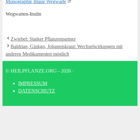
Mono­gra­phie Blaue Wegwarte
Weg­war­ten-Inu­lin
Zwie­bel: Star­ker Pflanzenpartner
Bal­dri­an, Gink­go, Johan­nis­kraut: Wech­sel­wir­kun­gen mit
ande­ren Medi­ka­men­ten möglich
© HEILPFLANZE.ORG - 2026
·
IMPRES­SUM
DATEN­SCHUTZ