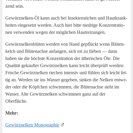
zend sein.
Gewürz­nel­ken-Öl kann auch bei Insek­ten­sti­chen und Haut­krank­
hei­ten ein­ge­setzt wer­den. Auch hier bit­te nied­ri­ge Kon­zen­tra­tio­
nen ver­wen­den wegen der mög­li­chen Hautreizungen.
Gewürz­nel­ken­blü­ten wer­den von Hand gepflückt wenn Blü­ten­
kelch und Blü­ten­ach­se anfan­gen, sich rot zu fär­ben — dann
haben sie die höchs­te Kon­zen­tra­ti­on der äthe­ri­schen Öle. Die
Qua­li­tät gekauf­ter Gewürz­nel­ken kann leicht über­prüft wer­den:
Fri­sche Gewürz­nel­ken rie­chen inten­siv und füh­len sich leicht fet­
tig an. Wer­den sie ins Was­ser gege­ben, sin­ken die Nel­ken ent­we­
der oder die Köpf­chen schwim­men, die Blü­ten­ach­se steht im
Was­ser. Alte Gewürz­nel­ken schwim­men ganz auf der
Oberfläche.
Mehr:
Gewürz­nel­ken Monographie