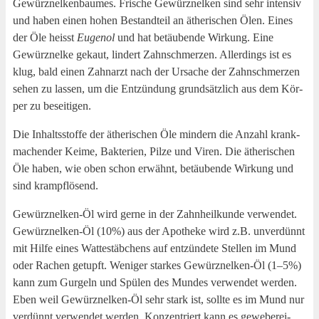
Gewürz­nel­ken­bau­mes. Fri­sche Gewürz­nel­ken sind sehr inten­siv
und haben einen hohen Bestand­teil an äthe­ri­schen Ölen. Eines
der Öle heisst
Euge­nol
und hat betäu­ben­de Wir­kung. Eine
Gewürz­nel­ke gekaut, lin­dert Zahn­schmer­zen. Aller­dings ist es
klug, bald einen Zahn­arzt nach der Ursa­che der Zahn­schmer­zen
sehen zu las­sen, um die Ent­zün­dung grund­sätz­lich aus dem Kör­
per zu beseitigen.
Die Inhalts­stof­fe der äthe­ri­schen Öle min­dern die Anzahl krank­
ma­chen­der Kei­me, Bak­te­ri­en, Pil­ze und Viren. Die äthe­ri­schen
Öle haben, wie oben schon erwähnt, betäu­ben­de Wir­kung und
sind krampflösend.
Gewürz­nel­ken-Öl wird ger­ne in der Zahn­heil­kun­de ver­wen­det.
Gewürz­nel­ken-Öl (10%) aus der Apo­the­ke wird z.B. unver­dünnt
mit Hil­fe eines Wat­te­stäb­chens auf ent­zün­de­te Stel­len im Mund
oder Rachen getupft. Weni­ger star­kes Gewürz­nel­ken-Öl (1–5%)
kann zum Gur­geln und Spü­len des Mun­des ver­wen­det wer­den.
Eben weil Gewürz­nel­ken-Öl sehr stark ist, soll­te es im Mund nur
ver­dünnt ver­wen­det wer­den. Kon­zen­triert kann es gewe­be­rei­