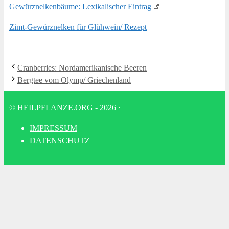
Gewürz­nel­ken­bäu­me: Lexi­ka­li­scher Eintrag
Zimt-Gewürz­nel­ken für Glühwein/ Rezept
Cran­ber­ries: Nord­ame­ri­ka­ni­sche Beeren
Berg­tee vom Olymp/ Griechenland
© HEILPFLANZE.ORG - 2026
·
IMPRES­SUM
DATEN­SCHUTZ