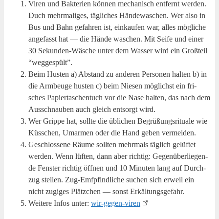
Viren und Bak­te­ri­en kön­nen mecha­nisch ent­fernt wer­den.
Duch mehr­ma­li­ges, täg­li­ches Hän­de­wa­schen. Wer also in
Bus und Bahn gefah­ren ist, ein­kau­fen war, alles mög­li­che
ange­fasst hat — die Hän­de waschen. Mit Sei­fe und einer
30 Sekun­den-Wäsche unter dem Was­ser wird ein Groß­teil
“weg­ge­spült”.
Beim Hus­ten a) Abstand zu ande­ren Per­so­nen hal­ten b) in
die Arm­beu­ge hus­ten c) beim Nie­sen mög­lichst ein fri­
sches Papier­ta­schen­tuch vor die Nase hal­ten, das nach dem
Aus­schnau­ben auch gleich ent­sorgt wird.
Wer Grip­pe hat, soll­te die übli­chen Begrü­ßungs­ri­tua­le wie
Küss­chen, Umar­men oder die Hand geben vermeiden.
Geschlos­se­ne Räu­me soll­ten mehr­mals täg­lich gelüf­tet
wer­den. Wenn lüf­ten, dann aber rich­tig: Gegen­über­lie­gen­
de Fens­ter rich­tig öff­nen und 10 Minu­ten lang auf Durch­
zug stel­len. Zug-Emfpfind­li­che suchen sich erweil ein
nicht zugi­ges Plätz­chen — sonst Erkältungsgefahr.
Wei­te­re Infos unter:
wir-gegen-viren