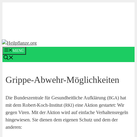
Zum
Inhalt
springen
MENÜ
Grip­pe-Abwehr-Mög­lich­kei­ten
Die Bun­des­zen­tra­le für Gesund­heit­li­che Auf­klä­rung (
) hat
BGA
mit dem Robert-Koch-Insti­tut (
) eine Akti­on gestar­tet: Wir
RKI
gegen Viren. Mit der Akti­on wird auf ein­fa­che Ver­hal­tens­re­geln
hin­ge­wie­sen. Sie die­nen dem eige­nen Schutz und dem der
anderen: