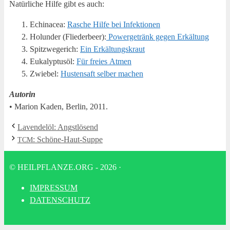
Natür­li­che Hil­fe gibt es auch:
Echinacea:
Rasche Hil­fe bei Infektionen
Holun­der (Flie­der­beer):
Power­ge­tränk gegen Erkältung
Spitz­we­ge­rich:
Ein Erkäl­tungs­kraut
Euka­lyp­tus­öl:
Für frei­es Atmen
Zwie­bel:
Hus­ten­saft sel­ber machen
Autorin
• Mari­on Kaden, Ber­lin, 2011.
Laven­del­öl: Angstlösend
: Schö­ne-Haut-Sup­pe
TCM
© HEILPFLANZE.ORG - 2026
·
IMPRES­SUM
DATEN­SCHUTZ