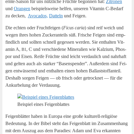
ern­te-Sai­son für uns nütz­li­che Früch­te begon­nen hat:
Zitro­nen
und
Oran­gen
bei­spiels­wei­se hel­fen, unse­ren Vit­amin C‑Bedarf
zu decken,
Avo­ca­dos,
Dat­teln
und Feigen.
Die ech­ten oder Frucht­fei­gen (
Ficus caria
) sind reif weich und
wegen ihres hohen Zucker­an­teils süß. Fri­sche Fei­gen sind emp­
find­lich und soll­ten schnell geges­sen wer­den. Sie ent­hal­ten Vit­
amin A,
, C und ver­schie­de­ne Mine­ra­li­en wie Kal­zi­um, Phos­
B1
por und Eisen. Rei­fe Früch­te sind leicht ver­dau­lich und nahr­haft
und gel­ten auch als star­ker “Basen­spen­der”. Außer­dem sind Fei­
gen ent­wäs­sernd und ent­hal­ten einen hohen Bal­last­stoff­an­teil.
Des­halb sor­gen Fei­gen — ob frisch oder getrock­net — für die
Ankur­be­lung der Verdauung.
Bei­spiel eines Feigenblattes
Fei­gen­blät­ter haben in Euro­pa eine gro­ße kul­tu­rell-reli­giö­se
Bedeu­tung. In der Bibel steht das Fei­gen­blatt im Zusam­men­hang
mit dem Aus­zug aus dem Para­dies: Adam und Eva erkann­ten