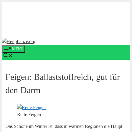
Zum
Inhalt
springen
MENÜ
Fei­gen: Bal­last­stoff­reich, gut für
den Darm
Rei­fe Feigen
Das Schö­ne im Win­ter ist, dass in war­men Regio­nen die Haupt­