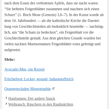
nach dem Essen des ver­bo­te­nen Apfels, dass sie nackt waren.
“Sie hef­te­ten Fei­gen­blät­ter zusam­men und mach­ten sich einen
Schurz” (1. Buch Mose (Gene­sis) 3,6–7). In der Kunst wur­de ab
dem 16. Jahr­hun­dert — als die katho­li­sche Kir­che die Dar­stel­
lung von Geschlechts­tei­len als bedenk­lich beur­teil­te — nach­träg­
lich, um “die Scham zu bede­cken”, ein Fei­gen­blatt vor die
Geschlechts­tei­le gemalt. Aus dem glei­chen Grun­de wur­den bei
vie­len nack­ten Mar­mor­sta­tu­en Fei­gen­blät­ter extra gefer­tigt und
aufgesetzt.
Mehr:
Avo­ca­do-Mus, ein Rezept
Früch­te­brot: Lecker, gesund, ballaststoffreich
Oran­gen­scha­len Monographie
Hanf­sa­men: Der ande­re Snack
Weih­rauch: Räu­chern in den Rauhnächten