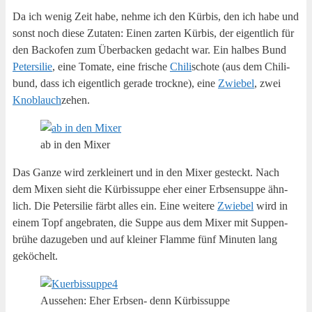
Da ich wenig Zeit habe, neh­me ich den Kür­bis, den ich habe und
sonst noch die­se Zuta­ten: Einen zar­ten Kür­bis, der eigent­lich für
den Back­ofen zum Über­ba­cken gedacht war. Ein hal­bes Bund
Peter­si­lie
, eine Toma­te, eine fri­sche
Chi­li
scho­te (aus dem Chi­li­
bund, dass ich eigent­lich gera­de trock­ne), eine
Zwie­bel
, zwei
Knob­lauch
zehen.
ab in den Mixer
Das Gan­ze wird zer­klei­nert und in den Mixer gesteckt. Nach
dem Mixen sieht die Kür­bis­sup­pe eher einer Erb­sen­sup­pe ähn­
lich. Die Peter­si­lie färbt alles ein. Eine wei­te­re
Zwie­bel
wird in
einem Topf ange­bra­ten, die Sup­pe aus dem Mixer mit Sup­pen­
brü­he dazu­ge­ben und auf klei­ner Flam­me fünf Minu­ten lang
geköchelt.
Aus­se­hen: Eher Erb­sen- denn Kürbissuppe