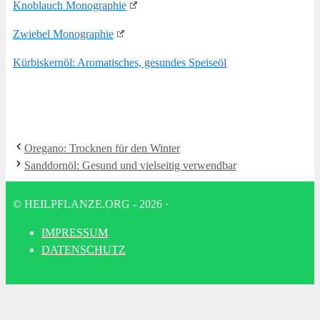
Knob­lauch Monographie
Zwie­bel Monographie
Kür­bis­kern­öl: Aro­ma­ti­sches, gesun­des Speiseöl
Ore­ga­no: Trock­nen für den Winter
Sand­dorn­öl: Gesund und viel­sei­tig verwendbar
© HEILPFLANZE.ORG - 2026
·
IMPRES­SUM
DATEN­SCHUTZ