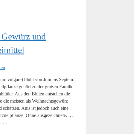
: Gewürz und
imittel
um vul­ga­re) blüht von Juni bis Sep­tem­
il­pflan­ze gehört zu der gro­ßen Fami­lie
­blüt­ler. Aus den Blü­ten ent­ste­hen die
ie die meis­ten als Weih­nachts­ge­würz
d schät­zen. Anis ist jedoch auch eine
Arz­nei­pflan­ze. Ohne aus­ge­zeich­ne­te, …
sen …