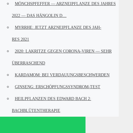
MÖNCHS­PFEF­FER — ARZ­NEI­PFLAN­ZE DES JAH­RES
2022 — DAS HÄN­GO­LIN D…
MYR­RHE: JETZT ARZ­NEI­PFLAN­ZE DES JAH­
RES 2021
2020: LAKRIT­ZE GEGEN CORO­­NA-VIREN — SEHR
ÜBERRASCHEND
KAR­DA­MOM: BEI VERDAUUNGSBESCHWERDEN
GIN­SENG: ERSCHÖPFUNGSSYNDROM-TEST
HEIL­PFLAN­ZEN DES EDWARD BACH 2:
BACHBLÜTENTHERAPIE