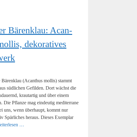
er Bären­klau: Acan­
ol­lis, deko­ra­ti­ves
werk
 Bären­klau (Acan­thus mol­lis) stammt
 aus süd­li­chen Gefil­den. Dort wächst die
s­dau­ernd, kraut­ar­tig und über einem
 Die Pflan­ze mag ein­deu­tig medi­ter­ra­ne
Bei uns, wenn über­haupt, kommt nur
tiv Spär­li­ches her­aus. Die­ses Exem­plar
i­ter­le­sen …