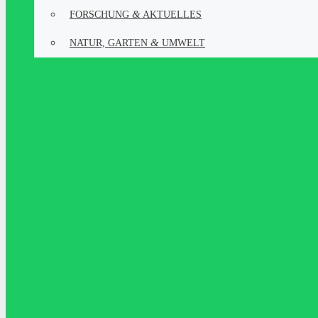
&
FOR­SCHUNG
AKTUELLES
&
NATUR, GAR­TEN
UMWELT