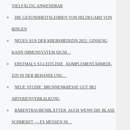
VIEL­FÄL­TIG ANWENDBAR
DIE GESUND­HEITS­LEH­REN VON HIL­DE­GARD VON
BINGEN
NEU­ES AUS DER KREBS­ME­DI­ZIN 2021: GIN­SENG
KANN IMMUN­SYS­TEM SIGNI…
ERST­MALS S3-LEI­T­­LI­­NIE „KOM­PLE­MEN­TÄR­ME­DI­
ZIN IN DER BEHANDLUNG…
NEUE STU­DIE: BRUN­NEN­KRES­SE GUT BEI
ARTERIENVERKALKUNG
BÄREN­TRAU­BEN­BLÄT­TER: AUCH WENN DIE BLA­SE
SCHMERZT — ES MÜS­SEN NI…