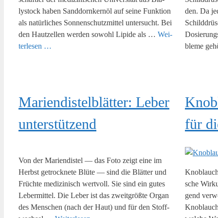
lystock haben Sand­dorn­kern­öl auf sei­ne Funk­ti­on
den. Da je
als natür­li­ches Son­nen­schutz­mit­tel unter­sucht. Bei
Schild­drü­
den Haut­zel­len wer­den sowohl Lipi­de als …
Wei­
Dosie­rungs­
ter­le­sen …
b­le­­me ge
Mari­en­dis­tel­blät­ter: Leber
Knob­
unterstützend
für d
Von der Mari­en­dis­tel — das Foto zeigt eine im
Herbst getrock­ne­te Blü­te — sind die Blät­ter und
Knob­lauch 
Früch­te medi­zi­nisch wert­voll. Sie sind ein gutes
sche Wir­k
Leber­mit­tel. Die Leber ist das zweit­größ­te Organ
gend ver­w
des Men­schen (nach der Haut) und für den Stoff­
Knob­lauch