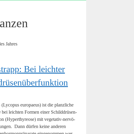
lanzen
 des Jahres
trapp: Bei leich­ter
drüsenüberfunktion
 (Lyco­pus euro­paeus) ist die planz­li­che
ve bei leich­ten For­men einer Schild­drü­sen­
on (Hyper­thy­reo­se) mit vege­­ta­­tiv-ner­­vö­­
un­gen. Dann dür­fen kei­ne ande­ren
sen­hor­mon­prä­pa­ra­te ein­ge­nom­men wer­