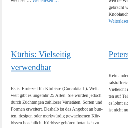
wech­sel …
Wei­ter­le­sen …
wel­che Wer
gebracht w
Knob­lauch­
Wei­ter­le­
Kür­bis: Viel­sei­tig
Peter
verwendbar
Kein ande­r
ral­stoff­re
Es ist Ern­te­zeit für Kür­bis­se (Cur­cu­bi­ta L). Welt­
Viel­leicht
weit gibt es unge­fähr 25 Arten. Sie wur­den jedoch
ten auf Te
durch Züch­tun­gen zahl­lo­ser Varie­tä­ten, Sor­ten und
es lohnt sic
For­men erwei­tert. Des­halb ist das Ange­bot an bun­
ist nicht 
ten, rie­si­gen oder merk­wür­dig gewach­se­nen Kür­
bis­sen beacht­lich. Kür­bis­se gehö­ren bota­nisch zu