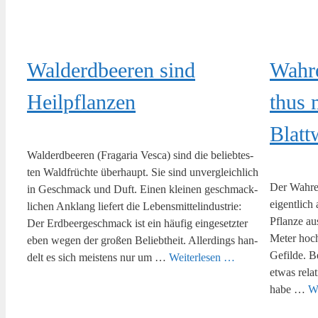
Wald­erd­bee­ren sind
Wah­r
Heilpflanzen
thus m
Blatt
Wald­erd­bee­ren (Fra­ga­ria Ves­ca) sind die belieb­tes­
ten Wald­früch­te über­haupt. Sie sind unver­gleich­lich
Der Wah­re
in Geschmack und Duft. Einen klei­nen geschmack­
eigent­lich
li­chen Anklang lie­fert die Lebens­mit­tel­in­dus­trie:
Pflan­ze au
Der Erd­beer­ge­schmack ist ein häu­fig ein­ge­setz­ter
Meter hoch.
eben wegen der gro­ßen Beliebt­heit. Aller­dings han­
Gefil­de. 
delt es sich meis­tens nur um …
Wei­ter­le­sen …
etwas rela­
habe …
We