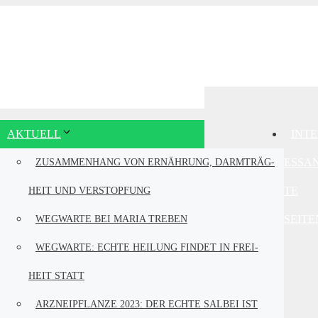
AKTU­ELL
INTE
ES­SA
ZUSAM­MEN­HANG VON ERNÄH­RUNG, DARM­TRÄG­
TE
HEIT UND VERSTOPFUNG
SEITE
WEG­WAR­TE BEI MARIA TREBEN
WEG­WAR­TE: ECH­TE HEI­LUNG FIN­DET IN FREI­
HEIT STATT
ARZ­NEI­PFLAN­ZE 2023: DER ECH­TE SAL­BEI IST