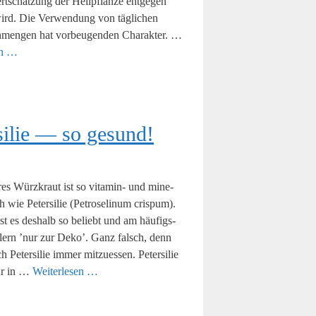
t­schät­zung der Heil­pflan­ze ent­ge­gen
ird. Die Ver­wen­dung von täg­li­chen
men­gen hat vor­beu­gen­den Cha­rak­ter. …
sen …
­si­lie — so gesund!
es Würz­kraut ist so vit­a­min- und mine­
ich wie Peter­si­lie (Petro­se­linum cris­pum).
 ist es des­halb so beliebt und am häu­figs­
l­lern ’nur zur Deko’. Ganz falsch, denn
h Peter­si­lie immer mit­zu­es­sen. Peter­si­lie
nur in …
Wei­ter­le­sen …