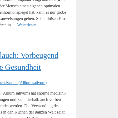
der Mensch einen eige­nen opti­ma­len
sen­hor­mon­spie­gel hat, kann es nur gro­be
an­wei­sun­gen geben. Schil­d­­drü­­sen-Pro­­
hö­ren in …
Wei­ter­le­sen …
lauch: Vor­beu­gend
ie Gesundheit
(Alli­um sati­vum) hat enor­me medi­zi­ni­
un­gen und kann des­halb auch vor­beu­
en­det wer­den. Die Ver­wen­dung des
s in den Küchen der gan­zen Welt zeigt,