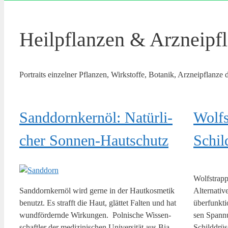
Heilpflanzen & Arzneipf
Por­traits ein­zel­ner Pflan­zen, Wirk­stof­fe, Bota­nik, Arz­nei­pflan­ze
Sand­dorn­kern­öl: Natür­li­
Wolfs­
cher Sonnen-Hautschutz
Schil
Wolfs­trapp
Sand­dorn­kern­öl wird ger­ne in der Haut­kos­me­tik
Alter­na­ti­
benutzt. Es strafft die Haut, glät­tet Fal­ten und hat
über­funk­ti­
wund­för­dern­de Wir­kun­gen. Pol­ni­sche Wis­sen­
sen Span­n
schaft­ler der medi­zi­ni­schen Uni­ver­si­tät aus Bia­
Schild­drü­