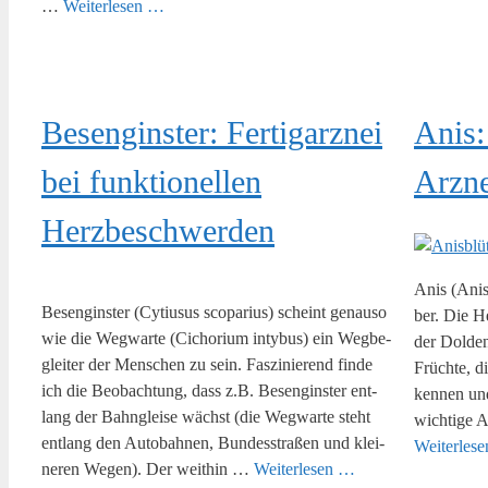
…
Wei­ter­le­sen …
Besen­gins­ter: Fer­tig­arz­nei
Anis
bei funk­tio­nel­len
Arzne
Herzbeschwerden
Anis (Anis­
Besen­gins­ter (Cyti­usus sco­pa­ri­us) scheint genau­so
ber. Die He
wie die Weg­war­te (Cicho­ri­um inty­bus) ein Weg­be­
der Dol­den
glei­ter der Men­schen zu sein. Fas­zi­nie­rend fin­de
Früch­te, d
ich die Beob­ach­tung, dass z.B. Besen­gins­ter ent­
ken­nen un
lang der Bahn­glei­se wächst (die Weg­war­te steht
wich­ti­ge 
ent­lang den Auto­bah­nen, Bun­des­stra­ßen und klei­
Wei­ter­le­
ne­ren Wegen). Der weit­hin …
Wei­ter­le­sen …